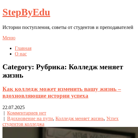
StepByEdu
Истории поступления, советы от студентов и преподавателей
Меню
Главная
О нас
Category: Рубрика:
Колледж меняет
жизнь
Как колледж может изменить вашу жизнь –
вдохновляющие истории успеха
22.07.2025
|
Комментариев нет
|
Вдохновение на пути
,
Колледж меняет жизнь
,
Успех
студентов колледжа