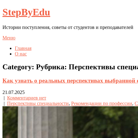
StepByEdu
Истории поступления, советы от студентов и преподавателей
Меню
Главная
О нас
Category: Рубрика:
Перспективы специ
Как узнать о реальных перспективах выбранной 
21.07.2025
|
Комментариев нет
|
Перспективы специальности
,
Рекомендации по профессии
,
С