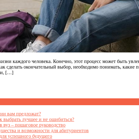
изни каждого человека. Конечно, этот процесс может быть увл
ак сделать окончательный выбор, необходимо понимать, какие 
и, […]
сии вам предложат?
к выбрать лучшее и не ошибиться?
в вуз – пошаговое руководство
ущества и возможности для абитуриентов
 для успешного будущего