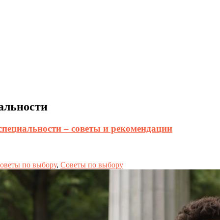
альности
специальности – советы и рекомендации
оветы по выбору
,
Советы по выбору