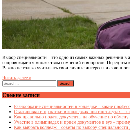
Выбор специальности – это одно из самых важных решений в ж
сопровождается множеством сомнений и вопросов. Перед тем к
Важно не только учитывать свои личные интересы и склонност
Читать далее »
Свежие записи
Разнообразие специальностей в колледже – какие профес
Стажировки и практики в колледжах при институтах – ка
Как правильно подать документы на обучение по обмену 
Участие в олимпиадах и прием документов в вуз – преим
Как выбрать колледж – советы по выбору специальности